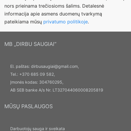
nors prieinama trečiosioms šalims. Detalesnė
informacija apie asmens duomenų tvarkymą
pateikiama mūsų
privatumo politikoje
.
MB „DIRBU SAUGIAI“
El. paštas:
dirbusaugiai@gmail.com
,
Tel.: +370 685 09 582,
Įmonės kodas: 304760295,
AB SEB banke A/s Nr. LT327044060008205819
MŪSŲ PASLAUGOS
Darbuotojų sauga ir sveikata